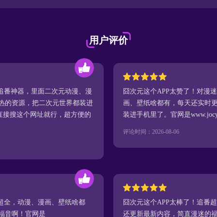
用户评价
的追番神器，里面二次元动漫、漫
囧次元这个APP太赞了！对漫
热的资源，把二次元世界都装进
画、壁纸啥都有，每天还实时
去的话直接搜这个网址就行，超方便的
装进手机里了。官网是www.jocy
评论时间：2026-08-06
容超全，动漫、漫画、壁纸啥都
囧次元这个APP太棒了！追番
福音啊！官网是
还更新最新内容，简直漫迷的福音！官