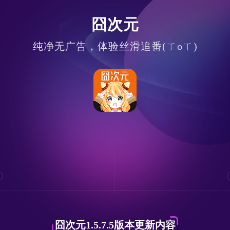
囧次元
纯净无广告，体验丝滑追番(ㄒoㄒ)
囧次元1.5.7.5版本更新内容